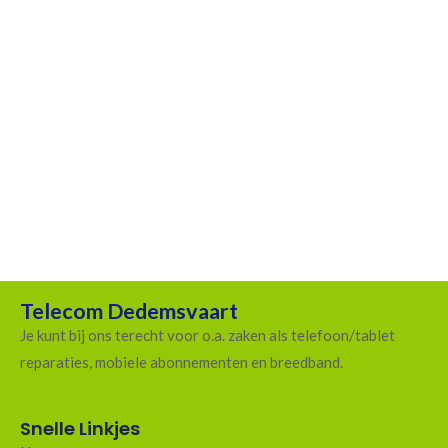
T-89 Paint Roller
$
28.00
ADD TO CART
Telecom Dedemsvaart
Je kunt bij ons terecht voor o.a. zaken als telefoon/tablet
reparaties, mobiele abonnementen en breedband.
Snelle Linkjes