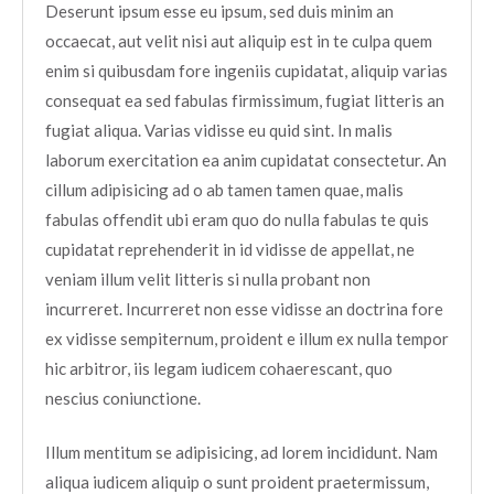
Deserunt ipsum esse eu ipsum, sed duis minim an
occaecat, aut velit nisi aut aliquip est in te culpa quem
enim si quibusdam fore ingeniis cupidatat, aliquip varias
consequat ea sed fabulas firmissimum, fugiat litteris an
fugiat aliqua. Varias vidisse eu quid sint. In malis
laborum exercitation ea anim cupidatat consectetur. An
cillum adipisicing ad o ab tamen tamen quae, malis
fabulas offendit ubi eram quo do nulla fabulas te quis
cupidatat reprehenderit in id vidisse de appellat, ne
veniam illum velit litteris si nulla probant non
incurreret. Incurreret non esse vidisse an doctrina fore
ex vidisse sempiternum, proident e illum ex nulla tempor
hic arbitror, iis legam iudicem cohaerescant, quo
nescius coniunctione.
Illum mentitum se adipisicing, ad lorem incididunt. Nam
aliqua iudicem aliquip o sunt proident praetermissum,