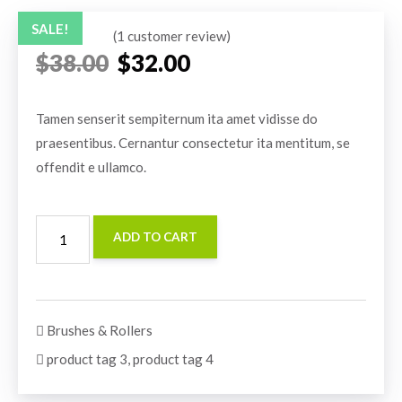
SALE!
(
1
customer review)
Rated
1
5.00
$
38.00
$
32.00
out of 5
based on
customer
rating
Tamen senserit sempiternum ita amet vidisse do
praesentibus. Cernantur consectetur ita mentitum, se
offendit e ullamco.
ADD TO CART
Brushes & Rollers
product tag 3
,
product tag 4